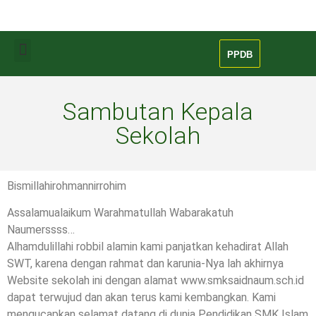
PPDB
Sambutan Kepala
Sekolah
Bismillahirohmannirrohim
Assalamualaikum Warahmatullah Wabarakatuh
Naumerssss…
Alhamdulillahi robbil alamin kami panjatkan kehadirat Allah
SWT, karena dengan rahmat dan karunia-Nya lah akhirnya
Website sekolah ini dengan alamat www.smksaidnaum.sch.id
dapat terwujud dan akan terus kami kembangkan. Kami
mengucapkan selamat datang di dunia Pendidikan SMK Islam