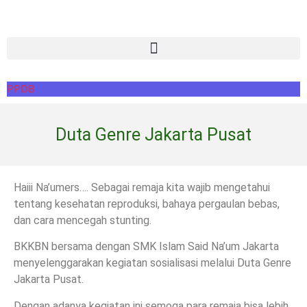
PPDB
Duta Genre Jakarta Pusat
Haiii Na’umers…. Sebagai remaja kita wajib mengetahui
tentang kesehatan reproduksi, bahaya pergaulan bebas,
dan cara mencegah stunting.
BKKBN bersama dengan SMK Islam Said Na’um Jakarta
menyelenggarakan kegiatan sosialisasi melalui Duta Genre
Jakarta Pusat.
Dengan adanya kegiatan ini semoga para remaja bisa lebih